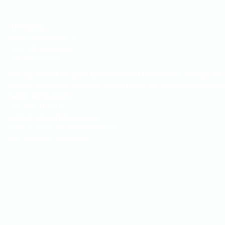
TIFO Shop
Noord Brabantlaan 2
5651 LX Eindhoven
The Netherlands
(let op: omdat we geen fysieke winkel hebben kan het zijn dat 
komen afhalen er niemand aanwezig is. We raden het altijd aan
langs wilt komen.)
Tel: 040-2127610
E-Mail: info[at]tifoshop.nl
BTW nummer: NL850783057B01
KvK nummer: 53181689