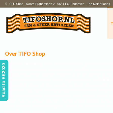
TIFO Shop - Noord Brabantlaan 2 - 5651 LX Eindhoven - The Netherlands
T
Over TIFO Shop
Welkom op
TIFO Shop
. Deze webshop biedt een groot aanbod op
Road to EK2020
Ook verzorgen we geheel naar eigen wens van alles op het gebied
bepaald product maar staat dit (nog) niet op de site, dan kun je vi
TIFO Shop streeft ernaar om zoveel mogelijk artikelen uit
VOORRA
grote aanbod helaas niet alles mogelijk om direct uit voorraad te kun
artikelen die naar eigen ontwerp gemaakt moeten worden. Afhankelijk
dagen tot enkele weken kunnen variëren. Indien je zeker wilt zijn of e
je even met ons contact opnemen. Zie het contact gedeelte rechts o
Elders een beter aanbod gekregen? Laat het ons direct weten! Je 
contactformulier bereiken: